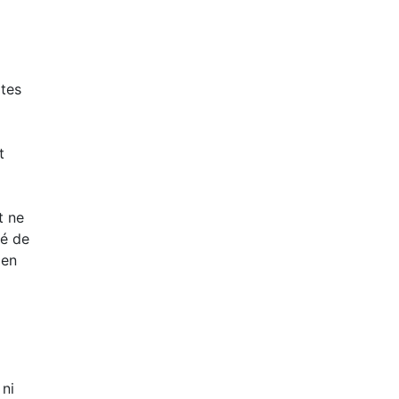
xtes
t
t ne
té de
 en
 ni