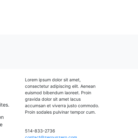
Lorem ipsum dolor sit amet,
consectetur adipiscing elit. Aenean
euismod bibendum laoreet. Proin
gravida dolor sit amet lacus
tes.
accumsan et viverra justo commodo.
Proin sodales pulvinar tempor cum.
en
de
514-833-2736
contact@zerounzero.com