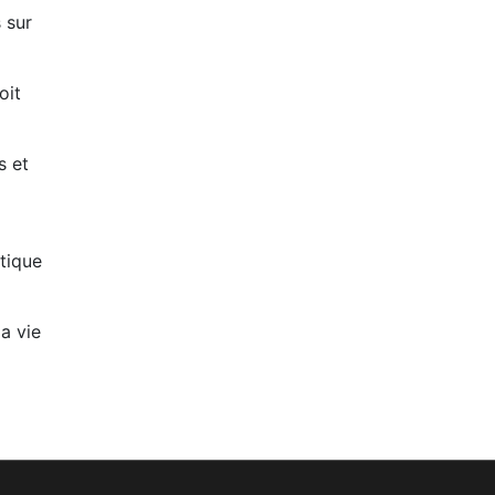
 sur
oit
s et
itique
la vie