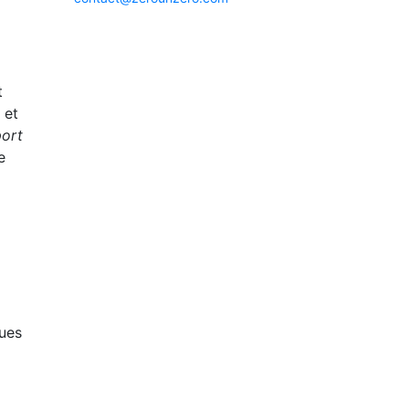
t
 et
port
e
ques