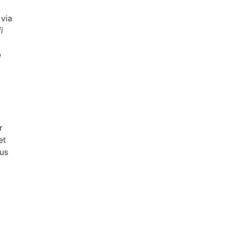
 via
i
e
r
et
ous